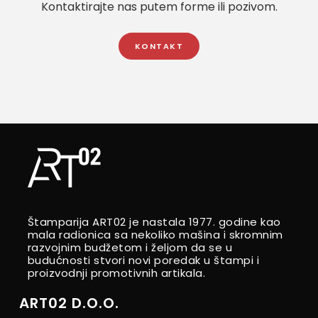
Kontaktirajte nas putem forme ili pozivom.
KONTAKT
Štamparija ART02 je nastala 1977. godine kao
mala radionica sa nekoliko mašina i skromnim
razvojnim budžetom i željom da se u
budućnosti stvori novi poredak u štampi i
proizvodnji promotivnih artikala.
ART02 D.O.O.